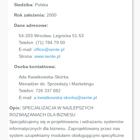
Siedziba:
Polska
Rok założenia:
2000
Dane adresowe:
54-203 Wrocław, Legnicka 51-53
Telefon:
(71) 784 79 00
E-mail:
office@sente.pl
Strona:
www.sente.pl
Osoba kontaktowa:
Ada Kwiatkowska-Skórka
Menadżer ds. Sprzedaży i Marketingu
Telefon:
726 337 882
E-mail:
a.kwiatkowska-skorka@sente.pl
Opis:
SPECJALIZACJA W NAJLEPSZYCH
ROZWIĄZANIACH DLA BIZNESU
Specjalizujemy się w projektowaniu i wdrażaniu systemów
informatycznych dla biznesu. Zaprojektowany przez nas
system uzupełniamy modułami obsługującymi specyficzne