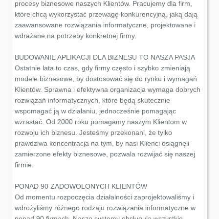
procesy biznesowe naszych Klientów. Pracujemy dla firm,
które chcą wykorzystać przewagę konkurencyjną, jaką dają
zaawansowane rozwiązania informatyczne, projektowane i
wdrażane na potrzeby konkretnej firmy.
BUDOWANIE APLIKACJI DLA BIZNESU TO NASZA PASJA
Ostatnie lata to czas, gdy firmy często i szybko zmieniają
modele biznesowe, by dostosować się do rynku i wymagań
Klientów. Sprawna i efektywna organizacja wymaga dobrych
rozwiązań informatycznych, które będą skutecznie
wspomagać ją w działaniu, jednocześnie pomagając
wzrastać. Od 2000 roku pomagamy naszym Klientom w
rozwoju ich biznesu. Jesteśmy przekonani, że tylko
prawdziwa koncentracja na tym, by nasi Klienci osiągnęli
zamierzone efekty biznesowe, pozwala rozwijać się naszej
firmie.
PONAD 90 ZADOWOLONYCH KLIENTÓW
Od momentu rozpoczęcia działalności zaprojektowaliśmy i
wdrożyliśmy różnego rodzaju rozwiązania informatyczne w
ponad 90 firmach. Nasze systemy obsługują wszystkie